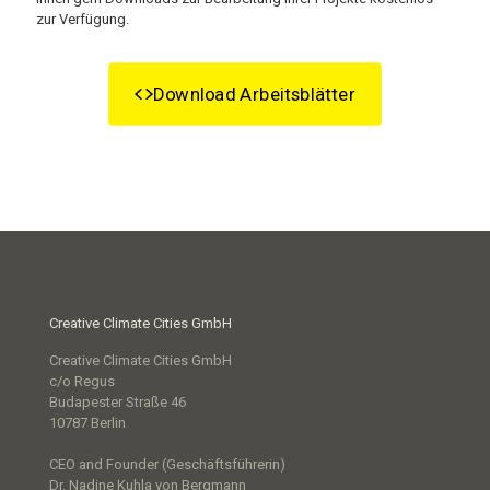
zur Verfügung.
Download Arbeitsblätter
Creative Climate Cities GmbH
Creative Climate Cities GmbH
c/o Regus
Budapester Straße 46
10787 Berlin
CEO and Founder (Geschäftsführerin)
Dr. Nadine Kuhla von Bergmann