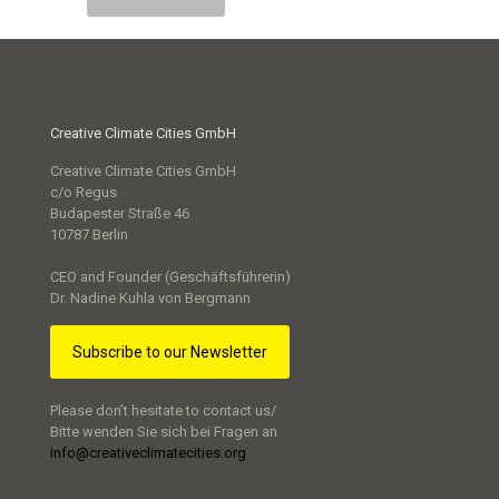
Creative Climate Cities GmbH
Creative Climate Cities GmbH
c/o Regus
Budapester Straße 46
10787 Berlin
CEO and Founder (Geschäftsführerin)
Dr. Nadine Kuhla von Bergmann
Subscribe to our Newsletter
Please don’t hesitate to contact us/
Bitte wenden Sie sich bei Fragen an
info@creativeclimatecities.org