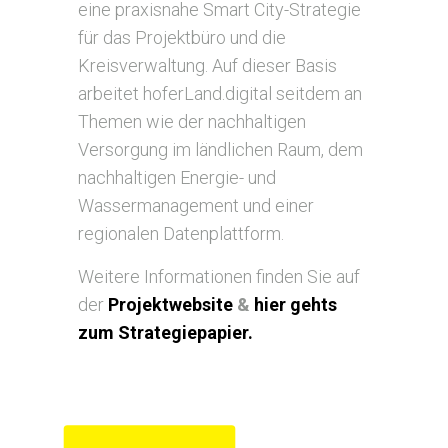
eine praxisnahe Smart City-Strategie
für das Projektbüro und die
Kreisverwaltung. Auf dieser Basis
arbeitet hoferLand.digital seitdem an
Themen wie der nachhaltigen
Versorgung im ländlichen Raum, dem
nachhaltigen Energie- und
Wassermanagement und einer
regionalen Datenplattform.
Weitere Informationen finden Sie auf
der
Projektwebsite
&
hier gehts
Creative
Climate
zum Strategiepapier.
Creative
Cities,
Climate
2022
Cities,
2022