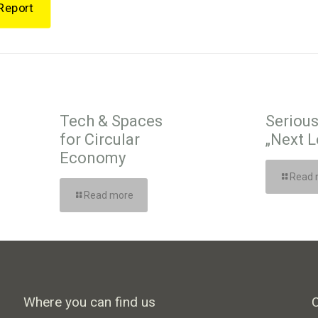
Report
Tech & Spaces
Seriou
for Circular
„Next L
Economy
Read 
Read more
Where you can find us