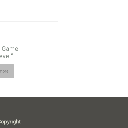
s Game
evel“
more
Copyright