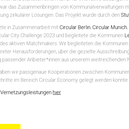
ge war das Zusammenbringen von Kommunalverwaltungen mit
ng zirkulärer Lösungen. Das Projekt wurde durch den
Stu
ützte in Zusammenarbeit mit
Circular Berlin
,
Circular Munich
rcular City Challenge 2023 und begleitete die Kommunen
L
 des aktiven Matchmakers: Wir begleiteten die Kommunen 
nkreter Herausforderungen, über die gezielte Ausschreibun
ung passender Anbieter*innen aus unserem weitreichenden
aben wir passgenaue Kooperationen zwischen Kommunen un
hritte im Bereich Circular Economy gelegt werden konnte
 Vernetzungsleistungen
hier
.
Circular
Berlin,
2023