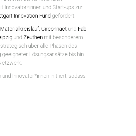
 Innovator*innen und Start-ups zur
ttgart Innovation Fund
gefördert.
,
Materialkreislauf, Circonnact
und
Fab
eipzig
und
Zeuthen
mit besonderem
strategisch über alle Phasen des
g geeigneter Lösungsansätze bis hin
 Netzwerk.
d Innovator*innen initiiert, sodass
.