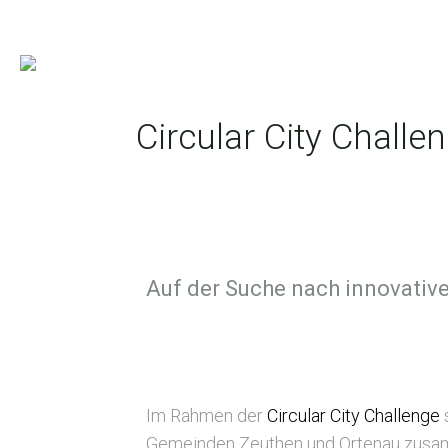
Circular City Challe
Auf der Suche nach innovative
Circular
Berlin,
2023
Im Rahmen der
Circular City Challenge
Gemeinden Zeuthen und Ortenau zusamm