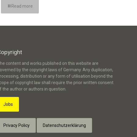
Read more
Copyright
he content and works published on this website are
overned by the copyright laws of Germany. Any duplication,
rocessing, distribution or any form of utilisation beyond the
cope of copyright law shall require the prior written consent
f the author or authors in question.
Jobs
Privacy Policy
Datenschutzerklärung