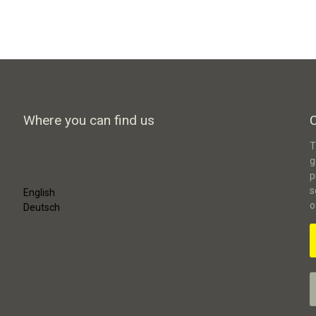
Where you can find us
T
g
p
s
English
o
Deutsch