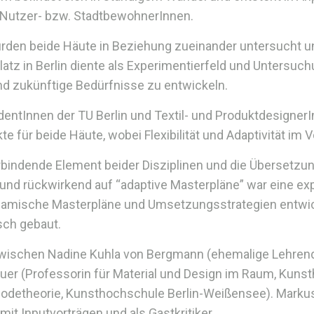
Nutzer- bzw. StadtbewohnerInnen.
wurden beide Häute in Beziehung zueinander untersucht 
latz in Berlin diente als Experimentierfeld und Untersuch
zukünftige Bedürfnisse zu entwickeln.
entInnen der TU Berlin und Textil- und Produktdesigne
e für beide Häute, wobei Flexibilität und Adaptivität im 
bindende Element beider Disziplinen und die Übersetzu
d rückwirkend auf “adaptive Masterpläne” war eine ex
ynamische Masterpläne und Umsetzungsstrategien entwi
sch gebaut.
zwischen Nadine Kuhla von Bergmann (ehemalige Lehrend
uer (Professorin für Material und Design im Raum, Kun
Modetheorie, Kunsthochschule Berlin-Weißensee). Marku
t Inputvorträgen und als Gastkritiker.