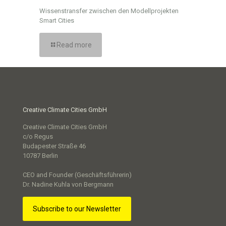
Wissenstransfer zwischen den Modellprojekten
Smart Cities
Read more
Creative Climate Cities GmbH
Creative Climate Cities GmbH
c/o Regus
Budapester Straße 46
10787 Berlin
CEO and Founder (Geschäftsführerin)
Dr. Nadine Kuhla von Bergmann
Subscribe to our Newsletter