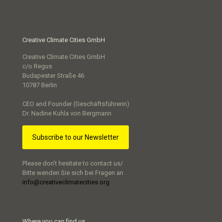
Creative Climate Cities GmbH
Creative Climate Cities GmbH
c/o Regus
Budapester Straße 46
10787 Berlin
CEO and Founder (Geschäftsführerin)
Dr. Nadine Kuhla von Bergmann
Subscribe to our Newsletter
Please don’t hesitate to contact us/
Bitte wenden Sie sich bei Fragen an
info@creativeclimatecities.org
Where you can find us