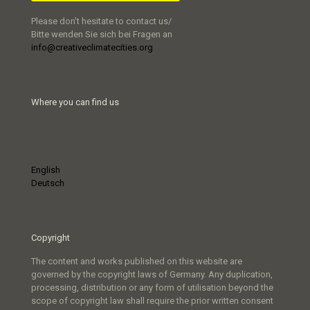
Please don’t hesitate to contact us/
Bitte wenden Sie sich bei Fragen an
info@creativeclimatecities.org
Where you can find us
English
Deutsch
Copyright
The content and works published on this website are
governed by the copyright laws of Germany. Any duplication,
processing, distribution or any form of utilisation beyond the
scope of copyright law shall require the prior written consent