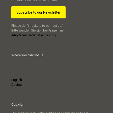
Dr. Nadine Kuhla von Bergmann
Subscribe to our Newsletter
Please don’t hesitate to contact us/
Bitte wenden Sie sich bei Fragen an
info@creativeclimatecities.org
Where you can find us
English
Deutsch
Copyright