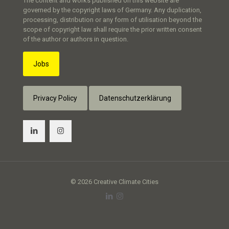
The content and works published on this website are
governed by the copyright laws of Germany. Any duplication,
processing, distribution or any form of utilisation beyond the
scope of copyright law shall require the prior written consent
of the author or authors in question.
Jobs
Privacy Policy
Datenschutzerklärung
© 2026 Creative Climate Cities